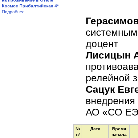
на проживание в Отеле
Космос Прибалтийская 4*
Подробнее...
Герасимов
системным 
доцент
Лисицын 
противоава
релейной 
Сацук Евг
внедрения
АО «СО ЕЭС
№
Дата
Время
п/
начала