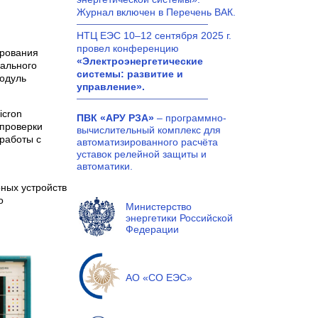
Журнал включен в Перечень ВАК.
НТЦ ЕЭС
10–12
сентября
2025
г.
провел конференцию
ирования
«Электроэнергетические
ального
системы: развитие и
одуль
управление».
icron
ПВК «АРУ РЗА»
– программно-
проверки
вычислительный комплекс для
работы с
автоматизированного расчёта
уставок релейной защиты и
автоматики.
ных устройств
о
Министерство
энергетики Российской
Федерации
АО «СО ЕЭС»