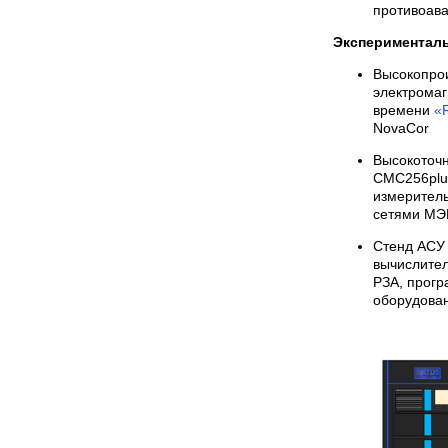
противоава
Экспериментал
Высокопро
электромаг
времени
«R
NovaCor
Высокоточн
CMC256plus
измеритель
сетями МЭК
Стенд АСУ 
вычислител
РЗА, прогр
оборудова