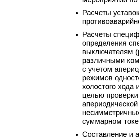
Расчеты уставо
противоаварийн
Расчеты специф
определения сп
выключателям (
различными ко
с учетом апери
режимов одност
холостого хода
целью проверки
апериодической
несимметричных
суммарном токе 
Составление и 