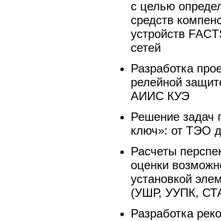
с целью опреде
средств компен
устройств FACT
сетей
Разработка про
релейной защит
АИИС КУЭ
Решение задач 
ключ»: от ТЭО д
Расчеты перспе
оценки возможн
установкой эле
(УШР, УУПК, СТ
Разработка рек