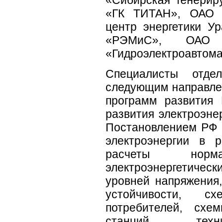
«Сибирская генери
«ГК ТИТАН», ОАО 
центр энергетики У
«РЭМиС», ОАО «
«Гидроэлектроавтома
Специалисты отде
следующим направлен
программ развития
развития электроэнер
Постановлением РФ 
электроэнергии в р
расчеты норм
электроэнергетиче
уровней напряжения,
устойчивости, с
потребителей, схе
станций, техни