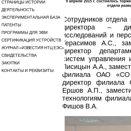
9 апреля 2015 г. состоялось тор
СТРАНИЦЫ ИСТОРИИ
отдела разв
ДЕЯТЕЛЬНОСТЬ
ЭКСПЕРИМЕНТАЛЬНАЯ БАЗА
Сотрудников отдела 
ПАТЕНТЫ
директора – дир
ПРОГРАММЫ ДЛЯ ЭВМ
исследований и пер
СЕРТИФИКАЦИЯ УСТРОЙСТВ
Герасимов А.С., за
ЖУРНАЛ «ИЗВЕСТИЯ НТЦ ЕЭС»
директор департам
СВИДЕТЕЛЬСТВА
систем управления
ЗАКУПКИ
Лисицын А.А., замес
КОНТАКТЫ И РЕКВИЗИТЫ
филиала ОАО «СО
директор филиала
Ершов А.П., замес
технологиям филиа
Фишов В.А.