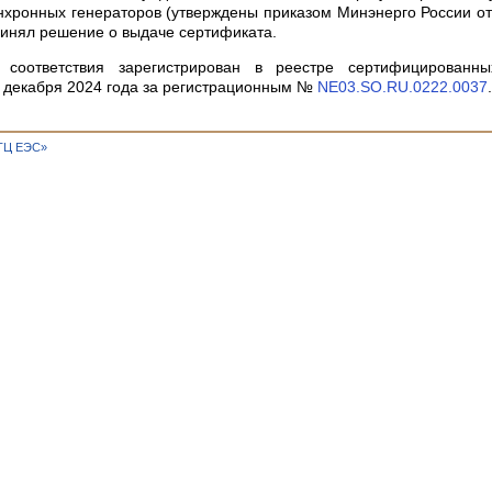
нхронных генераторов (утверждены приказом Минэнерго России о
принял решение о выдаче сертификата.
 соответствия зарегистрирован в реестре сертифицированн
декабря 2024 года за регистрационным №
NE03.SO.RU.0222.0037
.
ТЦ ЕЭС»