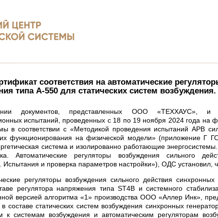
ртификат соответствия на автоматические регулято
ия типа A-550 для статических систем возбуждения.
нии документов, представленных ООО «ТЕХХАУС», и 
онных испытаний, проведенных с 18 по 19 ноября 2024 года на 
мы в соответствии с «Методикой проведения испытаний АРВ сил
 их функционирования на физической модели» (приложение Г Г
ргетическая система и изолированно работающие энергосистемы
ка. Автоматические регуляторы возбуждения сильного дейс
. Испытания и проверка параметров настройки»), ОДС установил, ч
ческие регуляторы возбуждения сильного действия синхронных 
ставе регулятора напряжения типа ST4B и системного стабилиз
нной версией алгоритма «1» производства ООО «Аллер Инк», пр
в составе статических систем возбуждения синхронных генератор
м к системам возбуждения и автоматическим регуляторам возб