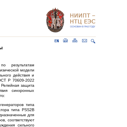
ры
по результатам
физической модели
ьного действия и
ОСТ Р 70609-2022
. Релейная защита
твия синхронных
то:
генераторов типа
атора типа PSS2B
едназначенные для
ов, соответствуют
уждения сильного