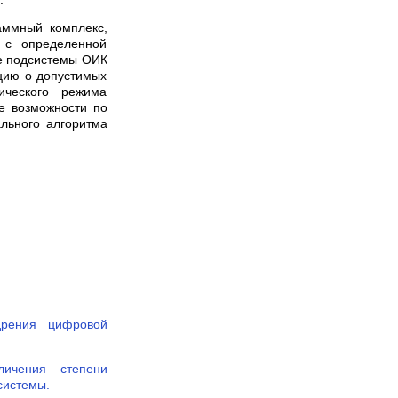
аммный комплекс,
с определенной
се подсистемы ОИК
цию о допустимых
ческого режима
е возможности по
ального алгоритма
дрения цифровой
ичения степени
системы.