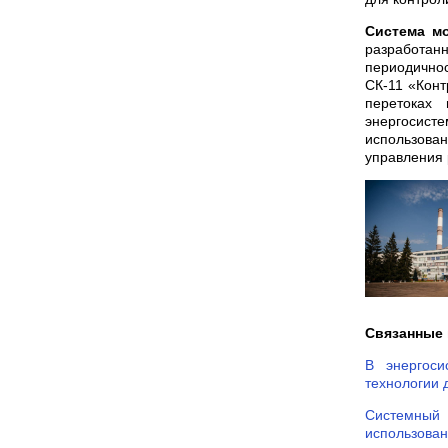
Система мо
разработа
периодичнос
СК-11 «Конт
перетоках
энергосист
использован
управления 
Связанные 
В энергоси
технологии 
Системный
использован