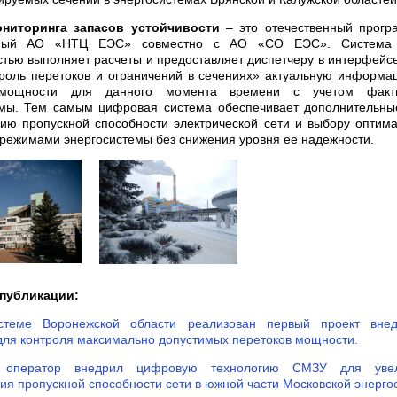
ниторинга запасов устойчивости
– это отечественный прогр
нный АО «НТЦ ЕЭС» совместно с АО «СО ЕЭС». Система 
тью выполняет расчеты и предоставляет диспетчеру в интерфей
роль перетоков и ограничений в сечениях» актуальную информа
 мощности для данного момента времени с учетом факти
емы. Тем самым цифровая система обеспечивает дополнительны
ию пропускной способности электрической сети и выбору оптим
режимами энергосистемы без снижения уровня ее надежности.
публикации:
стеме Воронежской области реализован первый проект вне
для контроля максимально допустимых перетоков мощности.
 оператор внедрил цифровую технологию СМЗУ для увел
ия пропускной способности сети в южной части Московской энерго