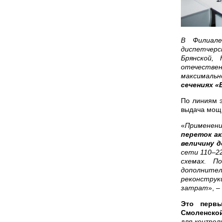
В Филиа
диспетчерс
Брянской,
отечествен
максималь
сечениях «
По линиям э
выдача мощ
«
Применени
переток а
величину д
сети 110–2
схемах. П
дополните
реконструк
затрат
», 
Это перв
Смоленско
для контрол