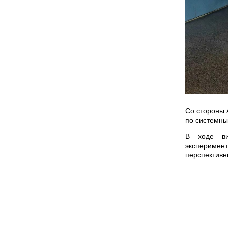
Со стороны
по системн
В ходе ви
эксперимен
перспективн