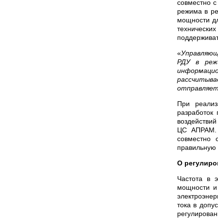
совместно с
режима в ре
мощности дл
технически
поддерживат
«
Управляющ
РДУ в реж
информаци
рассчитыв
отправляет
При реализ
разработок
воздействий
ЦС АПРАМ. 
совместно 
правильную 
О регулиро
Частота в 
мощности и
электроэне
тока в допу
регулирован