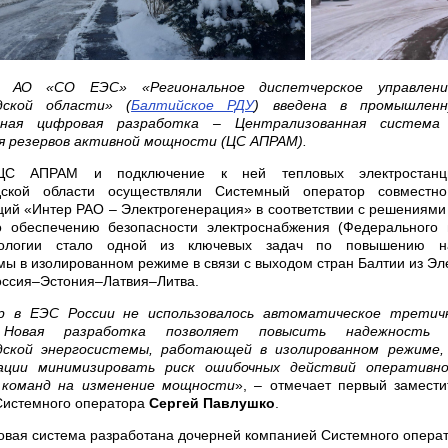
 АО «СО ЕЭС» «Региональное диспетчерское управлени
дской области» (
Балтийское РДУ
) введена в промышленн
нная цифровая разработка – Централизованная система 
я резервов активной мощности (ЦС АПРАМ).
ЦС АПРАМ и подключение к ней тепловых электростанци
дской области осуществляли Системный оператор совместно
ций «Интер РАО – Электрогенерация» в соответствии с решениями
о обеспечению безопасности электроснабжения (Федерального 
нологии стало одной из ключевых задач по повышению н
мы в изолированном режиме в связи с выходом стран Балтии из Эл
ссия–Эстония–Латвия–Литва.
р в ЕЭС России не использовалось автоматическое третичн
Новая разработка позволяет повысить надежность ф
дской энергосистемы, работающей в изолированном режиме,
ции минимизировать риск ошибочных действий оперативно
 команд на изменение мощности
», – отмечает первый замест
Системного оператора
Сергей Павлушко
.
вая система разработана дочерней компанией Системного опер