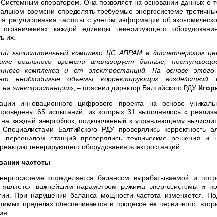
 Системным оператором. Она позволяет на основании данных о 
альном времени определять требуемые энергосистеме третичны
я регулирования частоты с учетом информации об экономическ
х ограничениях каждой единицы генерирующего оборудовани
ь их.
ий вычислительный комплекс ЦС АПРАМ в диспетчерском це
име реального времени анализирует данные, поступающи
онного комплекса и от электростанций. На основе этого
ает необходимые объемы корректирующих воздействий 
 на электростанции
», – пояснил директор Балтийского РДУ
Игор
ации инновационного цифрового проекта на основе уникаль
 проведены 65 испытаний, из которых 31 выполнялось с реализ
 на каждый энергоблок, подключенный к управляющему вычисли
Специалистами Балтийского РДУ проверялись корректность ал
с персоналом станций проверялись технические решения и н
реакцию генерирующего оборудования электростанций.
вании частоты
энергосистеме определяется балансом вырабатываемой и потр
 является важнейшим параметром режима энергосистемы и пок
ргии. При нарушении баланса мощности частота изменяется. По
стимых пределах обеспечивается в процессе ее первичного, втори
ия.