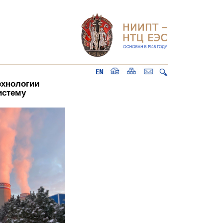
ехнологии
истему