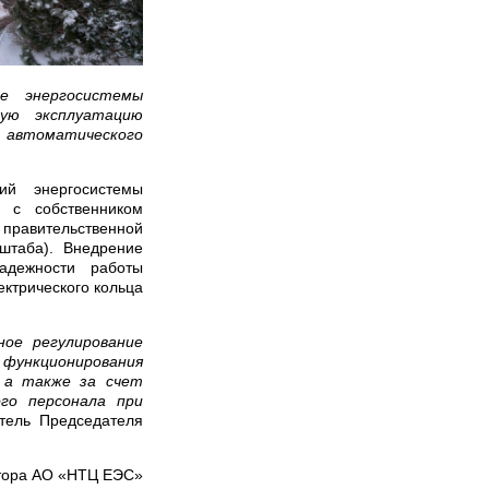
е энергосистемы
ую эксплуатацию
автоматического
й энергосистемы
 с собственником
 правительственной
штаба). Внедрение
адежности работы
ектрического кольца
ое регулирование
ункционирования
 а также за счет
го персонала при
итель Председателя
атора АО «НТЦ ЕЭС»