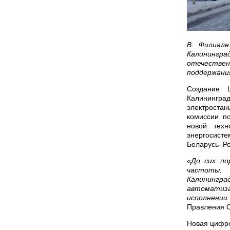
В Филиале
Калинингра
отечестве
поддержани
Создание 
Калинингра
электростан
комиссии п
новой тех
энергосисте
Беларусь–Ро
«
До сих по
частоты. 
Калинингра
автоматиза
исполнении
Правления 
Новая цифро