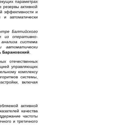
текущих параметрах
е резервы активной
ой эффективности и
я и автоматически
нтре Балтийского
е из оперативно-
 анализа система
и автоматически
ь Барановский
.
ных отечественных
ацией управляющих
тельному комплексу
горитмов системы,
астройки, включая
ебляемой активной
азателей качества
ддержание частоты
чного и третичного